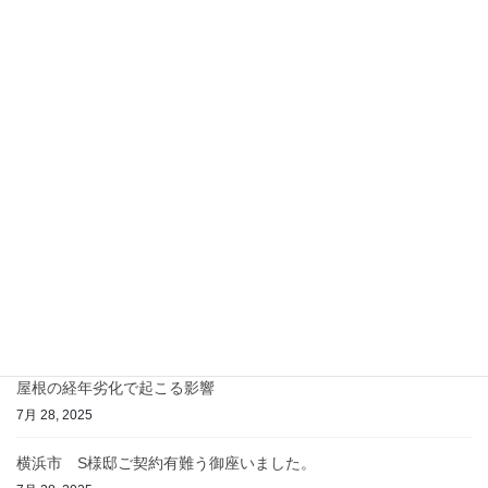
お見積り
次の記事
K様邸、見積り依頼有難うござい
ました。
4月 7, 2021
最近の投稿
屋根材別の劣化症状とメンテナンス方法
8月 4, 2025
屋根の経年劣化で起こる影響
7月 28, 2025
横浜市 S様邸ご契約有難う御座いました。