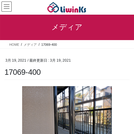
コ
ナ
ン
ビ
テ
ゲ
ン
ー
メディア
ツ
シ
に
ョ
移
ン
HOME
メディア
17069-400
動
に
移
動
3月 19, 2021
/ 最終更新日 :
3月 19, 2021
17069-400