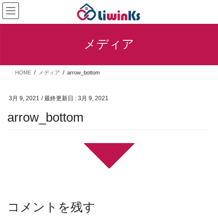
コ
ナ
ン
ビ
テ
ゲ
ン
ー
メディア
ツ
シ
に
ョ
移
ン
HOME
メディア
arrow_bottom
動
に
移
動
3月 9, 2021
/ 最終更新日 :
3月 9, 2021
arrow_bottom
コメントを残す