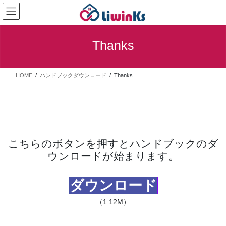
コ
ナ
ン
ビ
テ
ゲ
ン
ー
Thanks
ツ
シ
に
ョ
移
ン
HOME
ハンドブックダウンロード
Thanks
動
に
移
動
こちらのボタンを押すとハンドブックのダ
ウンロードが始まります。
ダウンロード
（1.12M）