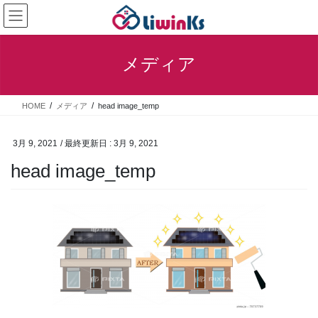
コ
ナ
ン
ビ
テ
ゲ
ン
ー
メディア
ツ
シ
に
ョ
移
ン
HOME
メディア
head image_temp
動
に
移
動
3月 9, 2021
/ 最終更新日 :
3月 9, 2021
head image_temp